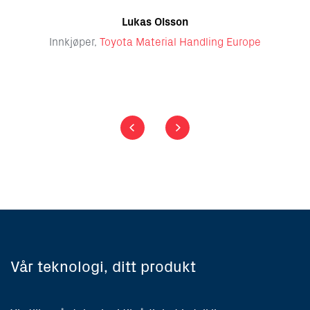
og n
prosjek
Lukas Olsson
nt
Innkjøper,
Toyota Material Handling Europe
Ei
Vår teknologi, ditt produkt