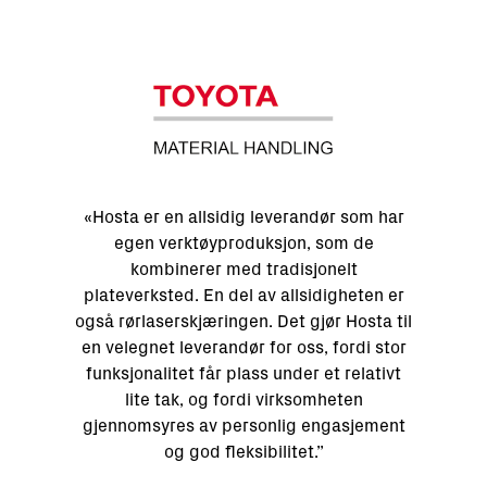
«Hosta er en allsidig leverandør som har
 Hosta i
«Jeg
egen verktøyproduksjon, som de
sje hvor
eksp
kombinerer med tradisjonelt
 er viktig
stål
plateverksted. En del av allsidigheten er
så kan
konst
også rørlaserskjæringen. Det gjør Hosta til
tilhører
Resultat
en velegnet leverandør for oss, fordi stor
ss. Hosta
med mang
funksjonalitet får plass under et relativt
st – alt i
vi har e
lite tak, og fordi virksomheten
er lett å
som samt
gjennomsyres av personlig engasjement
Hostas
og god fleksibilitet.”
prosess