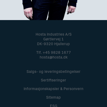
Hosta Industries A/S
Gørtlervej 1
DK-9320 Hjallerup
Tlf.
+45 9828 1677
hosta@hosta.dk
Salgs- og leveringsbetingelser
Sertifiseringer
Informasjonskapsler & Personvern
Sitemap
ESG