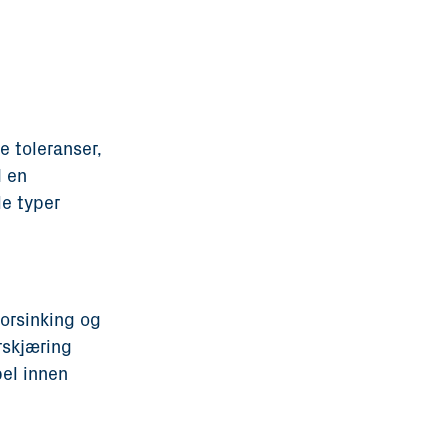
e toleranser,
d en
le typer
orsinking og
rskjæring
pel innen