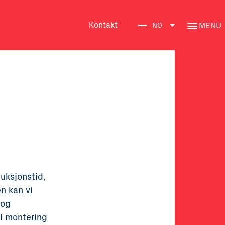
Kontakt
MENU
NO
uksjonstid,
n kan vi
 og
il montering