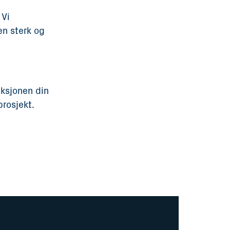
 Vi
en sterk og
uksjonen din
prosjekt.