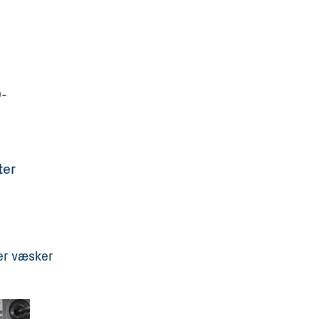
D-
ter
der væsker