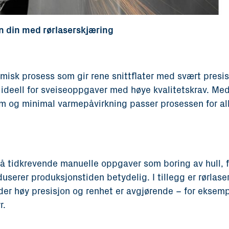
n din med rørlaserskjæring
rmisk prosess som gir rene snittflater med svært presis
 ideell for sveiseoppgaver med høye kvalitetskrav. Me
mm og minimal varmepåvirkning passer prosessen for al
så tidkrevende manuelle oppgaver som boring av hull, f
userer produksjonstiden betydelig. I tillegg er rørlase
r der høy presisjon og renhet er avgjørende – for eksem
r.